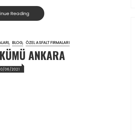
inue Reading
ALARI
BLOG
ÖZEL ASFALT FIRMALARI
ÖKÜMÜ ANKARA
20/06/2021