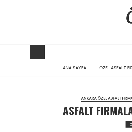
Skip
to
content
ANA SAYFA
ÖZEL ASFALT FI
ANKARA ÖZEL ASFALT FIRM
ASFALT FIRMAL