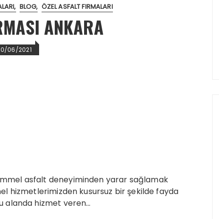
ALARI
BLOG
ÖZEL ASFALT FIRMALARI
IRMASI ANKARA
20/06/2021
emmel asfalt deneyiminden yarar sağlamak
el hizmetlerimizden kusursuz bir şekilde fayda
u alanda hizmet veren…