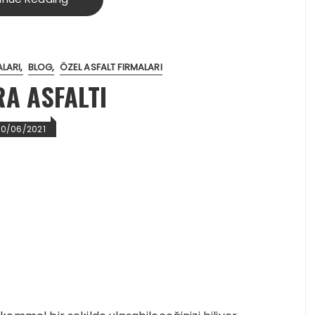
ALARI
BLOG
ÖZEL ASFALT FIRMALARI
A ASFALTI
20/06/2021