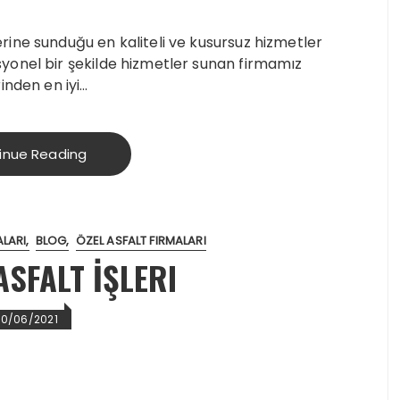
ine sunduğu en kaliteli ve kusursuz hizmetler
yonel bir şekilde hizmetler sunan firmamız
inden en iyi…
inue Reading
ALARI
BLOG
ÖZEL ASFALT FIRMALARI
SFALT İŞLERI
20/06/2021