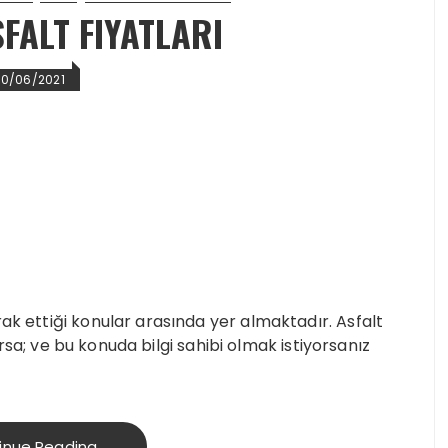
FALT FIYATLARI
20/06/2021
rak ettiği konular arasında yer almaktadır. Asfalt
 varsa; ve bu konuda bilgi sahibi olmak istiyorsanız
inue Reading