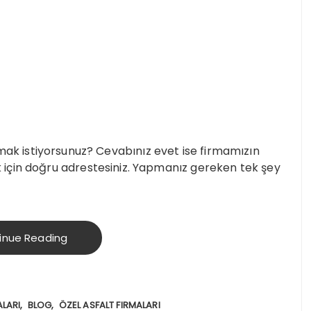
i almak istiyorsunuz? Cevabınız evet ise firmamızın
için doğru adrestesiniz. Yapmanız gereken tek şey
inue Reading
ALARI
BLOG
ÖZEL ASFALT FIRMALARI