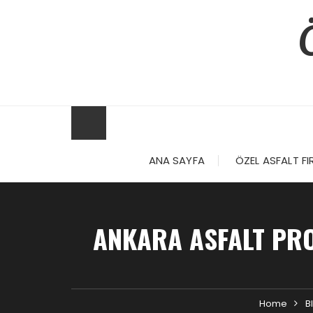
Skip
to
content
ANA SAYFA
ÖZEL ASFALT FI
ANKARA ASFALT PRO
Home
B