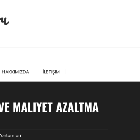
ı
HAKKIMIZDA
İLETIŞIM
VE MALIYET AZALTMA
 Yöntemleri