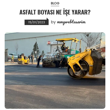
BLOG
ASFALT BOYASI NE İŞE YARAR?
mmgwebtasarim
by
15/01/2023