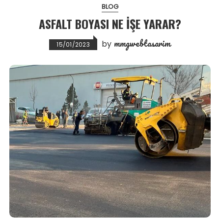
BLOG
ASFALT BOYASI NE İŞE YARAR?
mmgwebtasarim
by
15/01/2023