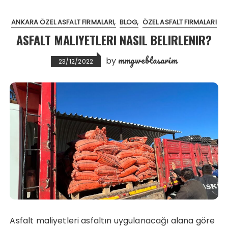
ANKARA ÖZEL ASFALT FIRMALARI
BLOG
ÖZEL ASFALT FIRMALARI
ASFALT MALIYETLERI NASIL BELIRLENIR?
mmgwebtasarim
by
23/12/2022
Asfalt maliyetleri asfaltın uygulanacağı alana göre