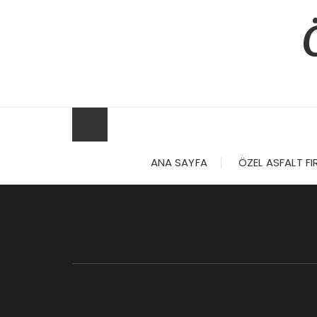
Skip
to
content
ANA SAYFA
ÖZEL ASFALT FI