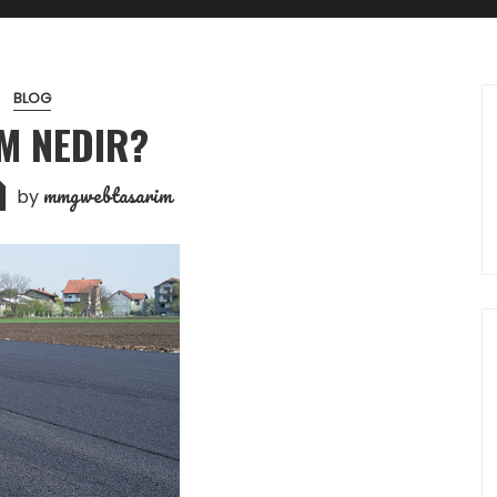
BLOG
M NEDIR?
mmgwebtasarim
by