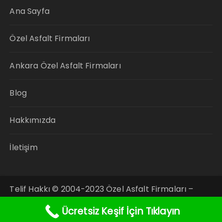
Ana Sayfa
Özel Asfalt Firmaları
Ankara Özel Asfalt Firmaları
Blog
Hakkımızda
İletişim
Telif Hakkı © 2004-2023 Özel Asfalt Firmaları –
Tüm Hakları Saklıdır.
Ücretsiz Keşif İçin Tıklayın
Fascinate Theme By
Themebeez