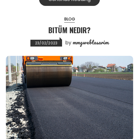
BLOG
BITÜM NEDIR?
mmgwebtasarim
by
23/02/2023