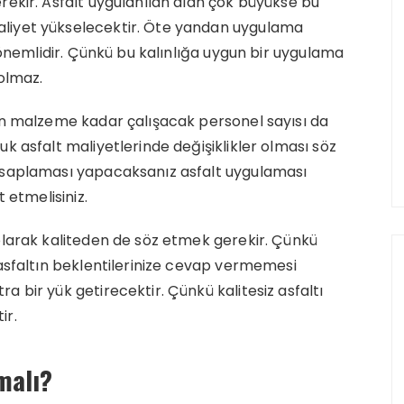
rekir. Asfalt uygulanılan alan çok büyükse bu
liyet yükselecektir. Öte yandan uygulama
a önemlidir. Çünkü bu kalınlığa uygun bir uygulama
 olmaz.
lan malzeme kadar çalışacak personel sayısı da
k asfalt maliyetlerinde değişiklikler olması söz
hesaplaması yapacaksanız asfalt uygulaması
 etmelisiniz.
olarak kaliteden de söz etmek gerekir. Çünkü
 asfaltın beklentilerinize cevap vermemesi
 bir yük getirecektir. Çünkü kalitesiz asfaltı
ir.
malı?