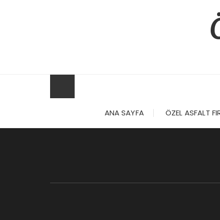
Skip
to
content
ANA SAYFA
ÖZEL ASFALT FI