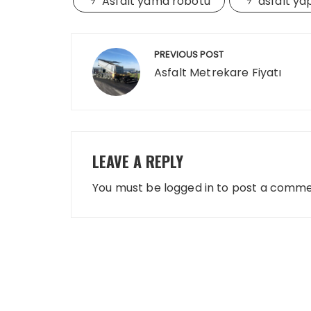
Asfalt yama robotu
asfalt ya
Post
PREVIOUS POST
navigation
Asfalt Metrekare Fiyatı
LEAVE A REPLY
You must be
logged in
to post a comme